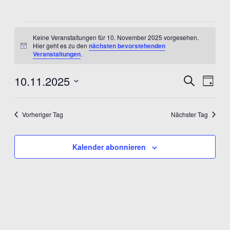
Veranstaltungen
Keine Veranstaltungen für 10. November 2025 vorgesehen.
for
Hier geht es zu den
nächsten bevorstehenden
Hinweis
Veranstaltungen
.
10.
10.11.2025
Veranst
Ver
Suche
November
Tag
Datum
Ans
Suche
2025
wählen.
Nav
und
Vorheriger Tag
Nächster Tag
Ansicht
Kalender abonnieren
Navigat