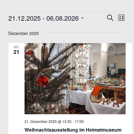
Veranstaltungen
21.12.2025
 - 
06.08.2026
Veranst
Ver
Suche
Liste
Datum
Ans
Suche
wählen.
Dezember 2025
Nav
und
Ansicht
SO.
21
Navigat
21. Dezember 2025 @ 13:30
-
17:00
Weihnachtsausstellung im Heimatmuseum